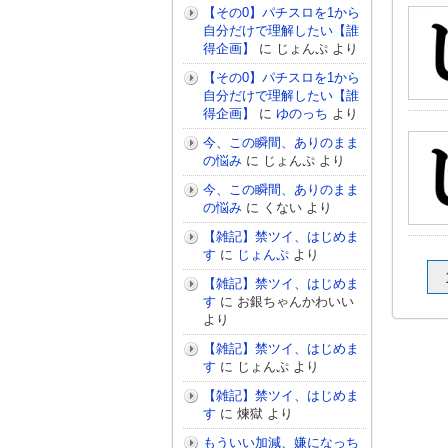
【その0】パチスロを1から
自分だけで理解したい【誰
得企画】
に
じょんぷ
より
【その0】パチスロを1から
自分だけで理解したい【誰
得企画】
に
ゆのっち
より
今、この瞬間、ありのまま
の悩み
に
じょんぷ
より
今、この瞬間、ありのまま
の悩み
に
くない
より
【雑記】禁ツイ、はじめま
す
に
じょんぷ
より
【雑記】禁ツイ、はじめま
す
に
お銀ちゃんかわいい
より
【雑記】禁ツイ、はじめま
す
に
じょんぷ
より
【雑記】禁ツイ、はじめま
す
に
煉獄
より
もういい加減、嫌になっち