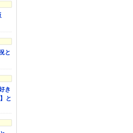
版
況と
好き
ど】と