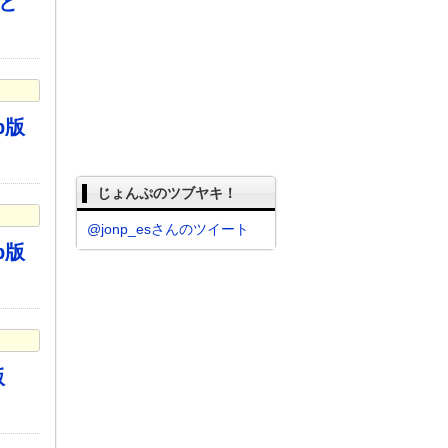
 と
b版
じょんぷのツブヤキ！
@jonp_esさんのツイート
b版
版