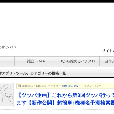
る稼ぐパチス
サイト
ト
雑記・Q&A
0から始めるパチスロ
自作
作アプリ・ツール』カテゴリーの投稿一覧
2015年12月13日(日)
カテゴリー:
開発日記
,
雑記
コメント：0件
【ツッパ企画】これから第3回ツッパ行っ
ます【新作公開】超簡単♪機種名予測検索