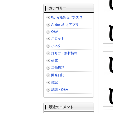
カテゴリー
0から始めるパチスロ
Android向けアプリ
Q&A
スロット
小ネタ
打ち方・解析情報
研究
稼働日記
開発日記
雑記
雑記・Q&A
最近のコメント