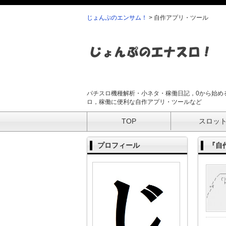
じょんぷのエンサム！
>
自作アプリ・ツール
パチスロ機種解析・小ネタ・稼働日記，0から始め
ロ，稼働に便利な自作アプリ・ツールなど
TOP
スロッ
プロフィール
『自