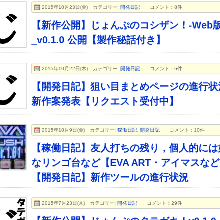
2015年10月23日(金)
カテゴリー:
開発日記
コメント：8件
【新作公開】じょんぷのコシザン！-Web
_v0.1.0 公開【製作秘話付き】
2015年10月22日(木)
カテゴリー:
開発日記
コメント：6件
【開発日記】狙い目まとめページの進行状
新作案発表【リクエスト受付中】
2015年10月9日(金)
カテゴリー:
稼働日記
,
開発日記
コメント：10件
【稼働日記】友人打ちの残り，個人的には
なリンゴ台など【EVA ART・アイマスな
【開発日記】新作ツールの進行状況
2015年7月23日(木)
カテゴリー:
開発日記
コメント：29件