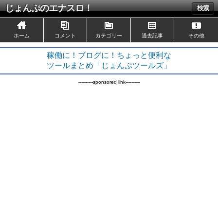
じょんぷのエナスロ！
検索
ホーム
コメント
カテゴリー
過去記事
その他
稼働に！ブログに！ちょっと便利な
ツールまとめ「じょんぷツールズ」
----------sponsored link----------