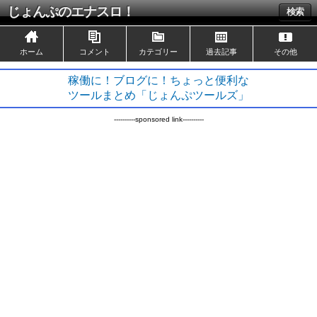
じょんぷのエナスロ！
検索
ホーム
コメント
カテゴリー
過去記事
その他
稼働に！ブログに！ちょっと便利な
ツールまとめ「じょんぷツールズ」
----------sponsored link----------