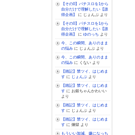
【その0】パチスロを1から
自分だけで理解したい【誰
得企画】
に
じょんぷ
より
【その0】パチスロを1から
自分だけで理解したい【誰
得企画】
に
ゆのっち
より
今、この瞬間、ありのまま
の悩み
に
じょんぷ
より
今、この瞬間、ありのまま
の悩み
に
くない
より
【雑記】禁ツイ、はじめま
す
に
じょんぷ
より
【雑記】禁ツイ、はじめま
す
に
お銀ちゃんかわいい
より
【雑記】禁ツイ、はじめま
す
に
じょんぷ
より
【雑記】禁ツイ、はじめま
す
に
煉獄
より
もういい加減、嫌になっち