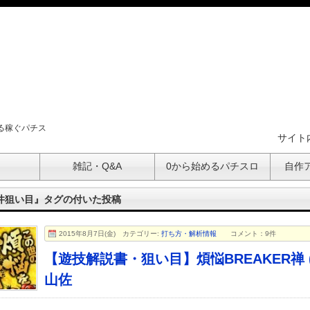
る稼ぐパチス
サイト
ト
雑記・Q&A
0から始めるパチスロ
自作
井狙い目』タグの付いた投稿
2015年8月7日(金)
カテゴリー:
打ち方・解析情報
コメント：9件
【遊技解説書・狙い目】煩悩BREAKER禅 (
山佐