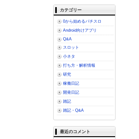
カテゴリー
0から始めるパチスロ
Android向けアプリ
Q&A
スロット
小ネタ
打ち方・解析情報
研究
稼働日記
開発日記
雑記
雑記・Q&A
最近のコメント