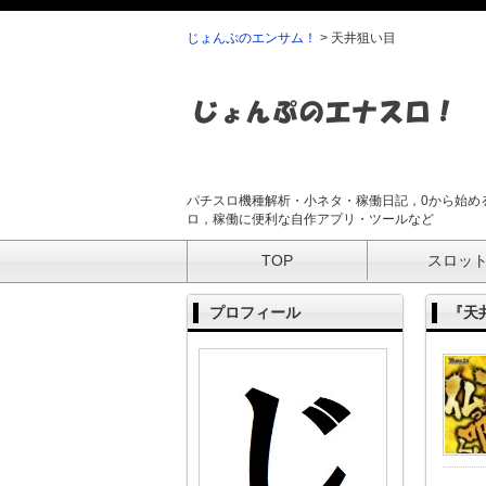
じょんぷのエンサム！
>
天井狙い目
パチスロ機種解析・小ネタ・稼働日記，0から始め
ロ，稼働に便利な自作アプリ・ツールなど
TOP
スロッ
プロフィール
『天