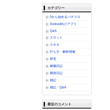
カテゴリー
0から始めるパチスロ
Android向けアプリ
Q&A
スロット
小ネタ
打ち方・解析情報
研究
稼働日記
開発日記
雑記
雑記・Q&A
最近のコメント