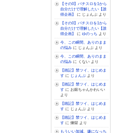
【その0】パチスロを1から
自分だけで理解したい【誰
得企画】
に
じょんぷ
より
【その0】パチスロを1から
自分だけで理解したい【誰
得企画】
に
ゆのっち
より
今、この瞬間、ありのまま
の悩み
に
じょんぷ
より
今、この瞬間、ありのまま
の悩み
に
くない
より
【雑記】禁ツイ、はじめま
す
に
じょんぷ
より
【雑記】禁ツイ、はじめま
す
に
お銀ちゃんかわいい
より
【雑記】禁ツイ、はじめま
す
に
じょんぷ
より
【雑記】禁ツイ、はじめま
す
に
煉獄
より
もういい加減、嫌になっち