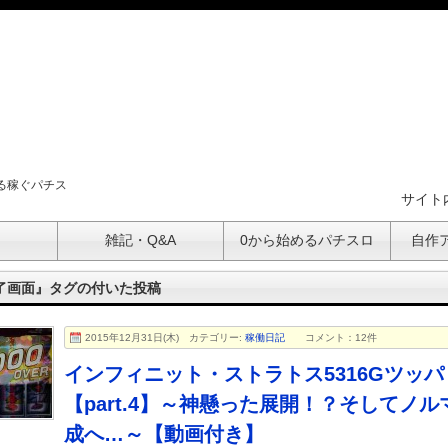
る稼ぐパチス
サイト
ト
雑記・Q&A
0から始めるパチスロ
自作
了画面』タグの付いた投稿
2015年12月31日(木)
カテゴリー:
稼働日記
コメント：12件
インフィニット・ストラトス5316Gツッパ
【part.4】～神懸った展開！？そしてノル
成へ…～【動画付き】