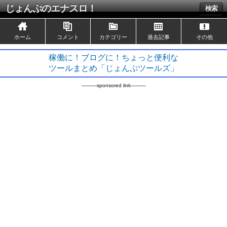
じょんぷのエナスロ！
検索
ホーム
コメント
カテゴリー
過去記事
その他
稼働に！ブログに！ちょっと便利な
ツールまとめ「じょんぷツールズ」
----------sponsored link----------