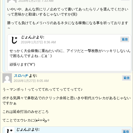
2016年1月27日 7:33 AM
いやいや、あんな所にリノ止めてって書いてあったらリノを選んでください
って意味かと勘違いするじゃないですか(笑)
勝っても負けてもメリハリのあるネタになる稼働になる事を祈っております
～
じょんぷ
より:
返信
2016年1月27日 8:36 AM
せっかく大会稼働に重ねたいのに、アイツだと一撃枚数がハッキリしないん
で困るんですよね…(;´д｀)
頑張ります(°∀°)
スロハチ
より:
返信
2016年1月27日 8:05 AM
う～マンボっ！ってっててれっててっててってて♪
ポチる気満々で鼻歌込でのクリック余裕と思いきや初代エウレカがあるじゃない
ですかぁ
これは延命打法のみせどころ
てことでエウレカに(๑•̀ㅂ•́)و✧
じょんぷ
より:
返信