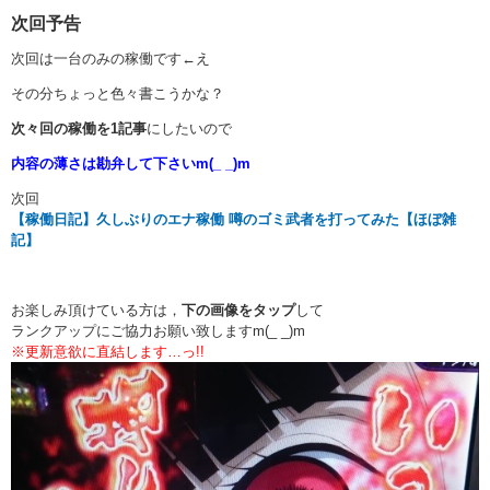
次回予告
次回は一台のみの稼働です←え
その分ちょっと色々書こうかな？
次々回の稼働を1記事
にしたいので
内容の薄さは勘弁して下さいm(_ _)m
次回
【稼働日記】久しぶりのエナ稼働 噂のゴミ武者を打ってみた【ほぼ雑
記】
お楽しみ頂けている方は，
下の画像をタップ
して
ランクアップにご協力お願い致しますm(_ _)m
※更新意欲に直結します…っ!!