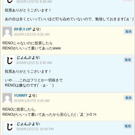
2016年1月27日 8:38 AM
投票ありがとうございます！
あの台は全くといっていいほど打ち込めていないので、勉強しておきます(´д｀)
89寺スロP
より:
返信
2016年1月27日 8:26 AM
RENOじゃないのに投票したら
RENOがいいって書いてあったwww
じょんぷ
より:
返信
2016年1月27日 8:40 AM
投票ありがとうございます！
いや……これはフリとか一切抜きで
RENOは嫌なのです(´・д・｀)
YUMMY
より:
返信
2016年1月27日 9:45 AM
RENOに投票したら,
RENOがいいって書いてあったから安心した(；´Д｀)=3 ﾌｩ
じょんぷ
より:
返信
2016年1月27日 10:45 PM