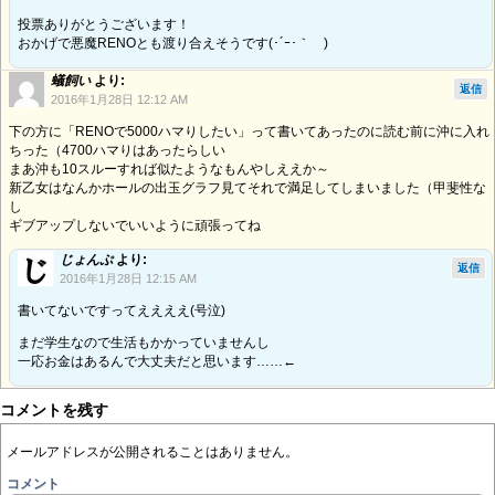
投票ありがとうございます！
おかげで悪魔RENOとも渡り合えそうです(･´ｰ･｀ )
蟻飼い
より:
返信
2016年1月28日 12:12 AM
下の方に「RENOで5000ハマりしたい」って書いてあったのに読む前に沖に入れ
ちった（4700ハマりはあったらしい
まあ沖も10スルーすれば似たようなもんやしええか～
新乙女はなんかホールの出玉グラフ見てそれで満足してしまいました（甲斐性な
し
ギブアップしないでいいように頑張ってね
じょんぷ
より:
返信
2016年1月28日 12:15 AM
書いてないですってええええ(号泣)
まだ学生なので生活もかかっていませんし
一応お金はあるんで大丈夫だと思います……←
コメントを残す
メールアドレスが公開されることはありません。
コメント