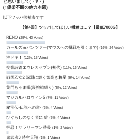
と思いまして(・∀・)
(↑優柔不断の他力本願)
以下ツッパ候補表です
【第4回】ツッパしてほしい機種は…？【最低7000G】
RENO
(29%, 43 Votes)
ガールズ＆パンツァー(マウスへの挑戦を引くまで)
(16%, 24 Votes)
沖ドキ！
(12%, 18 Votes)
交響詩篇エウレカセブン(初代)
(11%, 16 Votes)
戦国乙女2 深淵に輝く気高き将星
(9%, 14 Votes)
黄門ちゃま喝(裏挑戦縛り)
(8%, 12 Votes)
マジカルハロウィン5
(7%, 11 Votes)
秘宝伝-伝説への道-
(3%, 4 Votes)
ひぐらしのなく頃に 絆
(3%, 4 Votes)
押忍！サラリーマン番長
(1%, 2 Votes)
鬼武者3 時空天翔
(1%, 1 Votes)