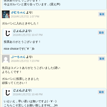
投票ありがとうございます！
今はガルパンと渡り合っています…(震え声)
がむちゃん
より:
返信
2016年1月27日 1:07 PM
ガルパンに入れときやした！
じょんぷ
より:
返信
2016年1月27日 10:47 PM
投票ありがとうございます！
nice choiceです( ´∀｀)b
ぶーちゃん
より:
返信
2016年1月27日 7:23 PM
先日はコメントありがとうございました(遅い
よろしくです！
ガルパンに投票しときました
頑張ってください！
じょんぷ
より:
返信
2016年1月27日 10:48 PM
いえいえ，早い遅いは無いですよ(・∀・)
こちらこそ宜しくお願い致しますm(_ _)m