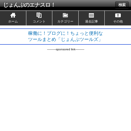
じょんぷのエナスロ！
検索
ホーム
コメント
カテゴリー
過去記事
その他
稼働に！ブログに！ちょっと便利な
ツールまとめ「じょんぷツールズ」
----------sponsored link----------