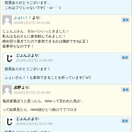
投票ありがとうございます…
これはフリじゃないです(´・ω・｀)
ふぇい！！
より:
返信
2016年1月27日 10:24 AM
じょんぷさん、ガルパンいっときました！
私もはるおさんに参加頼んでみました！
締め切り過ぎてたので参加できるかは微妙ですね(´Д` )
返事待ちなのです！
じょんぷ
より:
返信
2016年1月27日 10:46 PM
投票ありがとうございます！
ふぇいさん！！も参加できることを祈っています( ˘ω˘)
志野
より:
返信
2016年1月27日 10:45 AM
鬼武者選ぼうと思ったら、renoって言われた気が…
って結果見たら、reno頭ひとつ抜けててワロタ
じょんぷ
より:
返信
2016年1月27日 10:47 PM