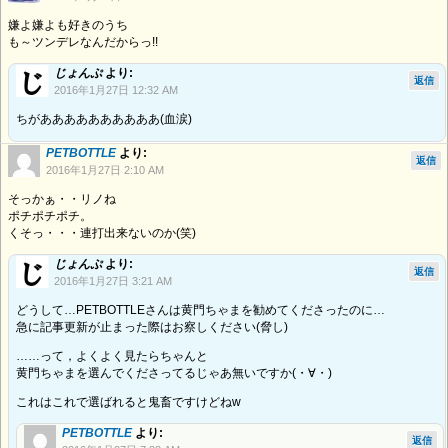
嫌よ嫌よも好きのうち
も～ツンデレなんだからっ!!
じょんぷ
より:
返信
2016年1月27日 12:32 AM
ちがああああああああああ(血涙)
PETBOTTLE
より:
返信
2016年1月27日 2:10 AM
そっかぁ・・リノね
ポチポチポチ。
くそっ・・・連打出来ないのか(笑)
じょんぷ
より:
返信
2016年1月27日 3:21 AM
どうして…PETBOTTLEさんは黄門ちゃまを勧めてくださったのに…
急に記事更新が止まった際はお察しください(脅し)
……って，よくよく見たらちゃんと
黄門ちゃまを選んでくださってるじゃあ無いですか(・∀・)
これはこれで選ばれると鬼畜ですけどねw
PETBOTTLE
より:
返信