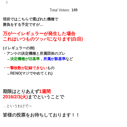
Total Voters:
149
現状ではこちらで選ばれた機種で
勝負をする予定ですが…
万が一イレギュラーが発生した場合
これはいつものツッパになります(白目)
(イレギュラーの例)
・アンケの決定機種と所属団体のズレ
→
決定機種が旧基準
，
所属が新基準
など
・
一撃枚数が記録できない
もの
→RENO(マジでやめてくれ)
期限はとりあえず
1週間
2016/2/3(火)
までということで
…というわけで～
皆様の投票をお待ちしております！！