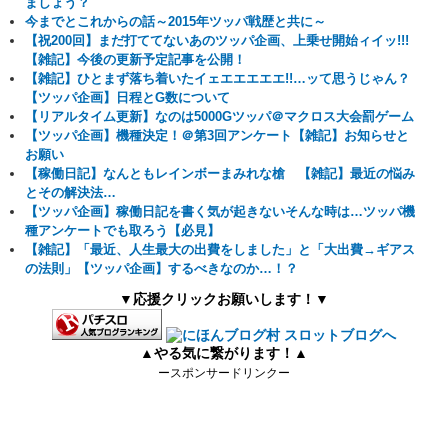
ましょう？
今までとこれからの話～2015年ツッパ戦歴と共に～
【祝200回】まだ打ててないあのツッパ企画、上乗せ開始ィイッ!!!
【雑記】今後の更新予定記事を公開！
【雑記】ひとまず落ち着いたイェエエエエエ!!…ッて思うじゃん？
【ツッパ企画】日程とG数について
【リアルタイム更新】なのは5000Gツッパ＠マクロス大会罰ゲーム
【ツッパ企画】機種決定！＠第3回アンケート【雑記】お知らせと
お願い
【稼働日記】なんともレインボーまみれな槍 【雑記】最近の悩み
とその解決法…
【ツッパ企画】稼働日記を書く気が起きないそんな時は…ツッパ機
種アンケートでも取ろう【必見】
【雑記】「最近、人生最大の出費をしました」と「大出費→ギアス
の法則」【ツッパ企画】するべきなのか…！？
▼応援クリックお願いします！▼
▲やる気に繋がります！▲
ースポンサードリンクー