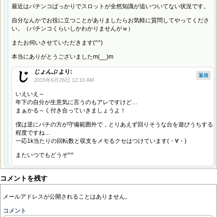
最近はパチンコばっかりでスロットが全然知識が追いついてない状況です。
自分なんかでお役に立つことがありましたらお気軽に質問してやってくださ
い。（パチンコくらいしかわかりませんがｗ）
またお伺いさせていただきます(^^)
本当にありがとうございましたm(__)m
じょんぷ
より:
返信
2015年6月26日 12:10 AM
いえいえ～
年下の自分が生意気に言うのもアレですけど…
まぁかる～く付き合っていきましょうよ！
僕は逆にパチの方が守備範囲外で，とりあえず回りそうな台を遊びうちする
程度ですね…
一応1k当たりの回転数と収支をメモるクセはつけています(・∀・)
またいつでもどうぞ^^
コメントを残す
メールアドレスが公開されることはありません。
コメント