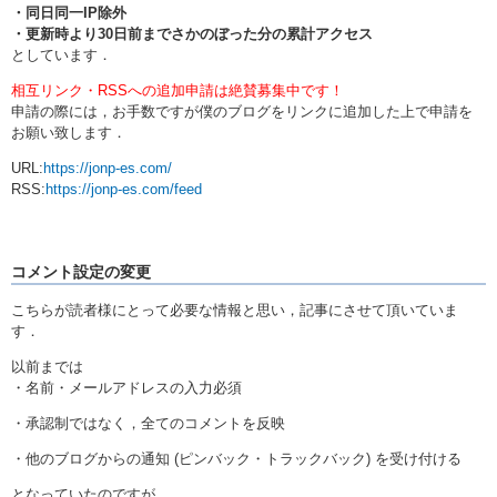
・同日同一IP除外
・更新時より30日前までさかのぼった分の累計アクセス
としています．
相互リンク・RSSへの追加申請は絶賛募集中です！
申請の際には，お手数ですが僕のブログをリンクに追加した上で申請を
お願い致します．
URL:
https://jonp-es.com/
RSS:
https://jonp-es.com/feed
コメント設定の変更
こちらが読者様にとって必要な情報と思い，記事にさせて頂いていま
す．
以前までは
・名前・メールアドレスの入力必須
・承認制ではなく，全てのコメントを反映
・他のブログからの通知 (ピンバック・トラックバック) を受け付ける
となっていたのですが…