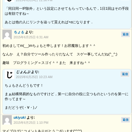
2015年6月24日 11:56 PM
「同日同一IP除外」という設定にさせてもらっているんで，1日1回はその手段
は有効ですね～
あとは他の人にリンクを辿って貰えれば+αになります．
ちょも
より:
返信
2015年6月25日 6:31 AM
初めましてm(__)mちょもと申します！お邪魔致します＾＾
なんか え？自分でツール作ったりだなんて スゲー事してんだね(^_^;)
趣味 プログラミング＝スゴイ＾＾また 来ますね＾＾
じょんぷ
より:
返信
2015年6月25日 10:23 AM
ちょもさんどうもです！
まぁ結構簡易的なものですけど，第一に自分の役に立つものというのを第一に
作ってます～
まだどうぞ(・∀・)ノ
ukiyuki
より:
返信
2015年6月25日 1:10 PM
マイブログにコメントありがとうございます(*^^*)