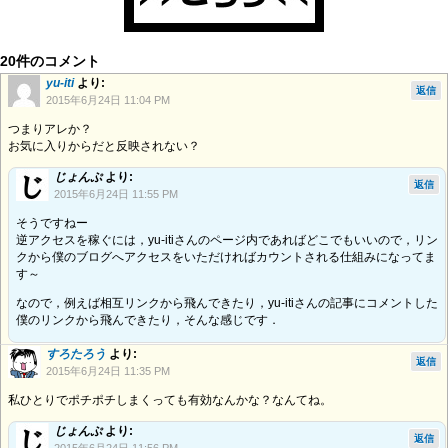
20件のコメント
yu-iti
より:
返信
2015年6月24日 11:04 PM
つまりアレか？
お気に入りからだと反映されない？
じょんぷ
より:
返信
2015年6月24日 11:55 PM
そうですねー
逆アクセスを稼ぐには，yu-itiさんのページ内であればどこでもいいので，リン
クから僕のブログへアクセスをいただければカウントされる仕組みになってま
す～
なので，例えば相互リンクから飛んできたり，yu-itiさんの記事にコメントした
僕のリンクから飛んできたり，そんな感じです．
すろたろう
より:
返信
2015年6月24日 11:35 PM
私ひとりでポチポチしまくっても有効なんかな？なんてね。
じょんぷ
より:
返信