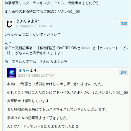
無事相互リンク、ランキング、ＲＳＳ、登録出来ました(^^)
また余裕のある時にでもご確認くださいm(__)m
じょんぷ
より:
返信
2015年6月25日 11:41 PM
いやいやw 気にしないでください^^
ん？
今日の更新記事名「【稼働日記】OVERFLOWとHooah!と【ガンxソード・ビン
ゴ】」がちゃんと表示されてますよ～
あ，できたんですね，今わかりましたw
まちゃ
より:
返信
2015年6月26日 12:07 AM
本当にご迷惑とご足労おかけして申し訳ございませんでした。
それとご丁寧にこんな自分にアドバイス頂きありがとうございましたm(__)m
大変助かり感謝しています。
また時間のある時にでもカスタマイズしていきたいと思います。
早速ＲＳＳの記事読ませて頂きました。
ガンxソードっていう台知りませんでした(;_;)