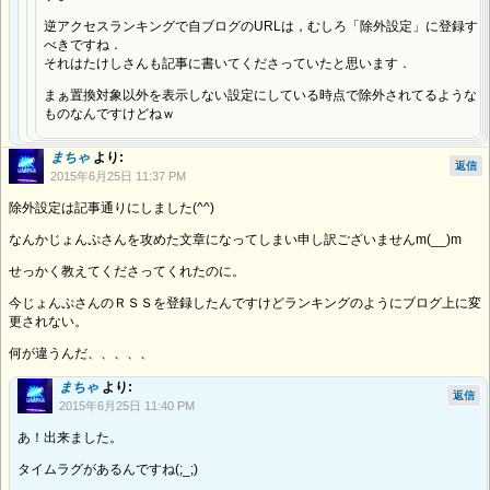
逆アクセスランキングで自ブログのURLは，むしろ「除外設定」に登録す
べきですね．
それはたけしさんも記事に書いてくださっていたと思います．
まぁ置換対象以外を表示しない設定にしている時点で除外されてるような
ものなんですけどねｗ
まちゃ
より:
返信
2015年6月25日 11:37 PM
除外設定は記事通りにしました(^^)
なんかじょんぷさんを攻めた文章になってしまい申し訳ございませんm(__)m
せっかく教えてくださってくれたのに。
今じょんぷさんのＲＳＳを登録したんですけどランキングのようにブログ上に変
更されない。
何が違うんだ、、、、、
まちゃ
より:
返信
2015年6月25日 11:40 PM
あ！出来ました。
タイムラグがあるんですね(;_;)