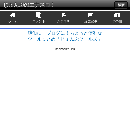
じょんぷのエナスロ！
検索
ホーム
コメント
カテゴリー
過去記事
その他
稼働に！ブログに！ちょっと便利な
ツールまとめ「じょんぷツールズ」
----------sponsored link----------