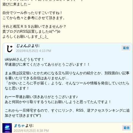
遊びに来ました～
自分でツール作ったりすごいですね！
こてから色々と参考にさせて頂きます。
それと相互ＲＳＳお願いできませんか？
貴ブログのRSS設置しましたo(^-^)o
よろしくお願いします_(._.)_
じょんぷ
より:
返信
2015年6月25日 4:13 PM
ukiyukiさんどうもです！
早速遊びに来てくださってありがとうございます！！
まぁ僕は設定狙いとかためになる立ち回りなんかの紹介とか、別段面白い記事
を書いたりできる自信はありませんが…
「かゆいところに手が届く」ような、そんなツールや情報を発信していけたら
なと思います！
わーー早速お願い頂きありがとうございます♪
あと何回かやり取りするうちにお願いしようと思ってたんですよ！
これから一旦帰宅するので、すぐにリンク、RSS、逆アクセスランキングに追
加させて頂きます(°∀°)
まちゃ
より:
返信
2015年6月25日 8:38 PM