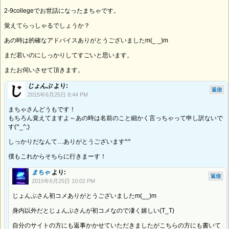
2-9collegeでお世話になったまちゃです。
覚えてらっしゃるでしょうか？
あの時は的確なアドバイスありがとうございましたm(_ _)m
まだ若いのにしっかりしてすごいと思います。
またお伺いさせて頂きます。
じょんぷ
より:
返信
2015年6月25日 8:44 PM
まちゃさんどうもです！
もちろん覚えてますよ～あの時は名前のこと細かく言っちゃって申し訳ないで
す(^_^;)
しっかりだなんて…ありがとうございます^^
僕もこれからそちらに行きまーす！
まちゃ
より:
返信
2015年6月25日 10:02 PM
じょんぷさん初コメありがとうございましたm(__)m
身内以外だとじょんぷさんが初コメなので凄く嬉しい(T_T)
自分のサイトの方にも返事かかせていただきましたがこちらの方にも書いて