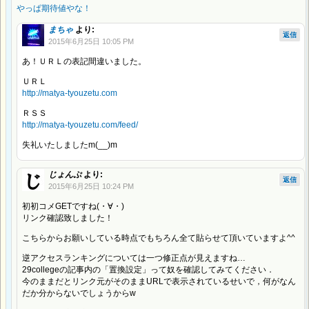
やっぱ期待値やな！
まちゃ
より:
返信
2015年6月25日 10:05 PM
あ！ＵＲＬの表記間違いました。
ＵＲＬ
http://matya-tyouzetu.com
ＲＳＳ
http://matya-tyouzetu.com/feed/
失礼いたしましたm(__)m
じょんぷ
より:
返信
2015年6月25日 10:24 PM
初初コメGETですね(・∀・)
リンク確認致しました！
こちらからお願いしている時点でもちろん全て貼らせて頂いていますよ^^
逆アクセスランキングについては一つ修正点が見えますね…
29collegeの記事内の「置換設定」って奴を確認してみてください．
今のままだとリンク元がそのままURLで表示されているせいで，何がなん
だか分からないでしょうからw