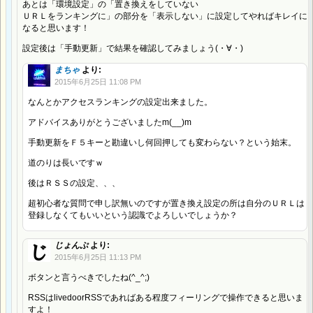
あとは「環境設定」の「置き換えをしていない
ＵＲＬをランキングに」の部分を「表示しない」に設定してやればキレイに
なると思います！
設定後は「手動更新」で結果を確認してみましょう(・∀・)
まちゃ
より:
2015年6月25日 11:08 PM
なんとかアクセスランキングの設定出来ました。
アドバイスありがとうございましたm(__)m
手動更新をＦ５キーと勘違いし何回押しても変わらない？という始末。
道のりは長いですｗ
後はＲＳＳの設定、、、
超初心者な質問で申し訳無いのですが置き換え設定の所は自分のＵＲＬは
登録しなくてもいいという認識でよろしいでしょうか？
じょんぷ
より:
2015年6月25日 11:13 PM
ボタンと言うべきでしたね(^_^;)
RSSはlivedoorRSSであればある程度フィーリングで操作できると思いま
すよ！