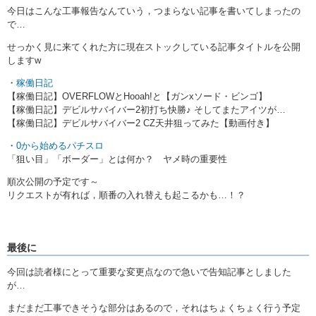
今日はこんな工事報告なんていう，つまらない記事を書いてしまったの
で…
せっかく見に来てくれた方に現在ストックしている記事タイトルを公開
しますw
・
稼働日記
【稼働日記】OVERFLOWとHooah!と【ガンxソード・ビンゴ】
【稼働日記】デビルサバイバー2初打ち快勝♪ そしてまたアイツが…
【稼働日記】デビルサバイバー2 CZ天井狙ってみた【動画付き】
・
0から始めるパチスロ
「狙い目」「ボーダー」とは何か？ ヤメ時の重要性
順次公開の予定です～
リクエストが有れば，順番の入れ替えも起こるかも…！？
最後に
今回は読者様にとって重要な変更点なので急いで告知記事としました
が…
まだまだ工事できそうな部分はあるので，それはちょくちょく行う予定