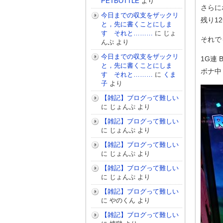
PETBOTTLE
より
さらに
今日までの収支をザックリ
残り1
と，先に書くことにしま
す それと………
に
じょ
それでも
んぷ
より
今日までの収支をザックリ
1G連 B
と，先に書くことにしま
ボナ中
す それと………
に
くま
子
より
【雑記】ブログって難しい
に
じょんぷ
より
【雑記】ブログって難しい
に
じょんぷ
より
【雑記】ブログって難しい
に
じょんぷ
より
【雑記】ブログって難しい
に
じょんぷ
より
【雑記】ブログって難しい
に
やのくん
より
【雑記】ブログって難しい