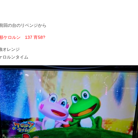
前回の台のリベンジから
順ケロルン 137 宵58?
 強オレンジ
G ケロルンタイム