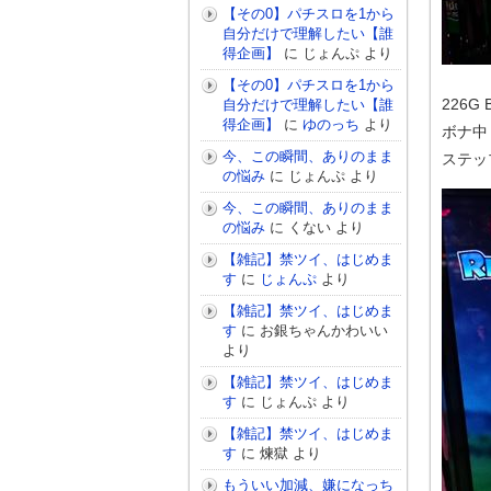
【その0】パチスロを1から
自分だけで理解したい【誰
得企画】
に
じょんぷ
より
【その0】パチスロを1から
226G 
自分だけで理解したい【誰
得企画】
に
ゆのっち
より
ボナ中
今、この瞬間、ありのまま
ステッ
の悩み
に
じょんぷ
より
今、この瞬間、ありのまま
の悩み
に
くない
より
【雑記】禁ツイ、はじめま
す
に
じょんぷ
より
【雑記】禁ツイ、はじめま
す
に
お銀ちゃんかわいい
より
【雑記】禁ツイ、はじめま
す
に
じょんぷ
より
【雑記】禁ツイ、はじめま
す
に
煉獄
より
もういい加減、嫌になっち