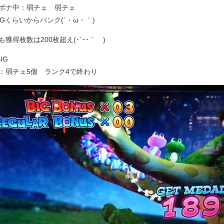
ボナ中：弱チェ 弱チェ
2Gくらいからパンク(´・ω・｀)
獲得枚数は200枚超え(･´ｰ･｀ )
IG
：弱チェ5個 ランク4で終わり