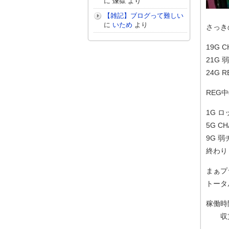
に
煉獄
より
【雑記】ブログって難しい
に
いため
より
さっき
19G 
21G 
24G R
REG
1G 
5G C
9G 弱
終わり
まぁプ
トータ
稼働時間
収支