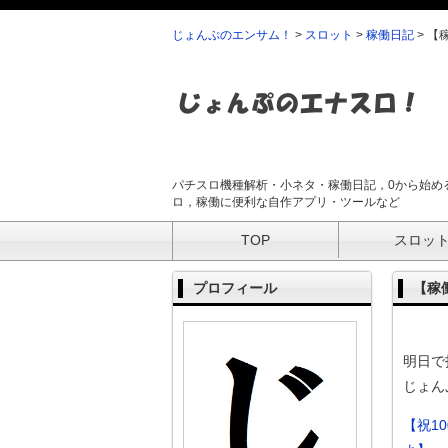
じょんぷのエンサム！
>
スロット
>
稼働日記
>
【
パチスロ機種解析・小ネタ・稼働日記，0から始め
ロ，稼働に便利な自作アプリ・ツールなど
TOP
スロッ
プロフィール
【稼
明日で
じょん
【祝1