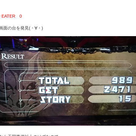
 EATER 0
画面の台を発見(・∀・)