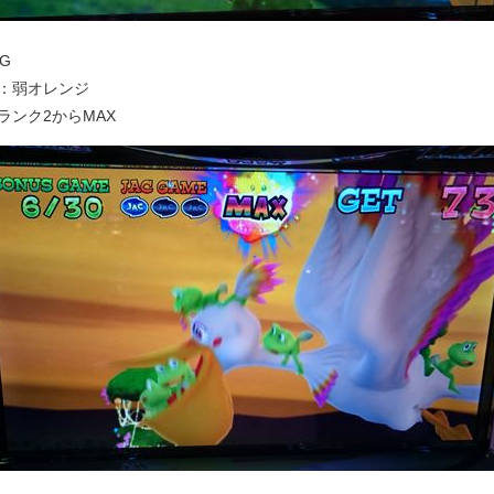
IG
：弱オレンジ
ランク2からMAX