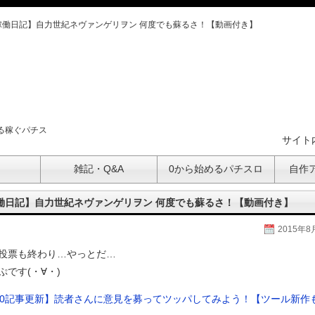
稼働日記】自力世紀ネヴァンゲリヲン 何度でも蘇るさ！【動画付き】
る稼ぐパチス
サイト
ト
雑記・Q&A
0から始めるパチスロ
自作
働日記】自力世紀ネヴァンゲリヲン 何度でも蘇るさ！【動画付き】
2015年8
投票も終わり…やっとだ…
ぷです(・∀・)
00記事更新】読者さんに意見を募ってツッパしてみよう！【ツール新作