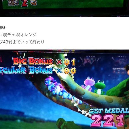
BIG
：弱チェ 弱オレンジ
プ4(緑)までいって終わり