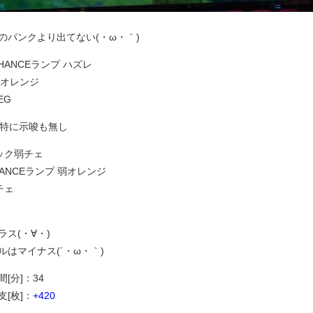
のパンクより出てない(・ω・｀)
CHANCEランプ ハズレ
弱オレンジ
EG
中特に示唆も無し
ロック弱チェ
HANCEランプ 弱オレンジ
チェ
ラス(・∀・)
ルはマイナス(´・ω・｀)
[分]：34
[枚]：
+420