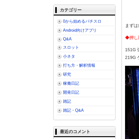
カテゴリー
0から始めるパチスロ
まずは
Android向けアプリ
◆押し
Q&A
スロット
151G
小ネタ
219
打ち方・解析情報
研究
稼働日記
開発日記
雑記
雑記・Q&A
最近のコメント