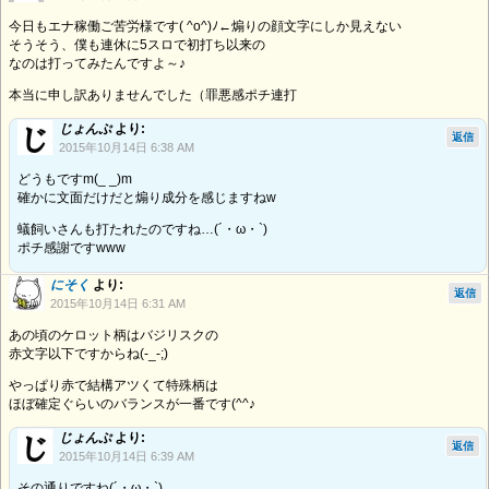
今日もエナ稼働ご苦労様です( ^o^)ﾉ←煽りの顔文字にしか見えない
そうそう、僕も連休に5スロで初打ち以来の
なのは打ってみたんですよ～♪
本当に申し訳ありませんでした（罪悪感ポチ連打
じょんぷ
より:
返信
2015年10月14日 6:38 AM
どうもですm(_ _)m
確かに文面だけだと煽り成分を感じますねw
蟻飼いさんも打たれたのですね…(´・ω・`)
ポチ感謝ですwww
にそく
より:
返信
2015年10月14日 6:31 AM
あの頃のケロット柄はバジリスクの
赤文字以下ですからね(-_-;)
やっぱり赤で結構アツくて特殊柄は
ほぼ確定ぐらいのバランスが一番です(^^♪
じょんぷ
より:
返信
2015年10月14日 6:39 AM
その通りですね(´・ω・`)