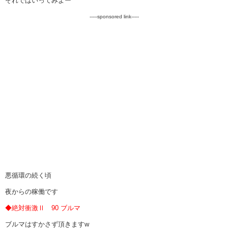
それではいってみよー
-----sponsored link-----
悪循環の続く頃
夜からの稼働です
◆絶対衝激Ⅱ 90 ブルマ
ブルマはすかさず頂きますw