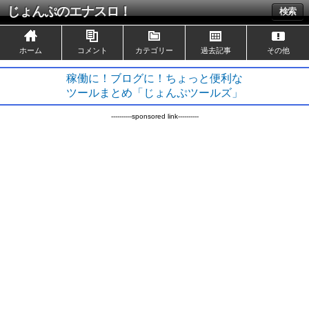
じょんぷのエナスロ！
検索
ホーム
コメント
カテゴリー
過去記事
その他
稼働に！ブログに！ちょっと便利な
ツールまとめ「じょんぷツールズ」
----------sponsored link----------