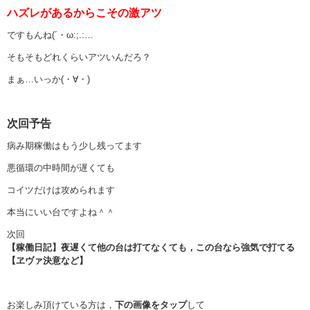
ハズレがあるからこその激アツ
ですもんね(´・ω:;.:…
そもそもどれくらいアツいんだろ？
まぁ…いっか(・∀・)
次回予告
病み期稼働はもう少し残ってます
悪循環の中時間が遅くても
コイツだけは攻められます
本当にいい台ですよね＾＾
次回
【稼働日記】夜遅くて他の台は打てなくても，この台なら強気で打てる
【ヱヴァ決意など】
お楽しみ頂けている方は，
下の画像をタップ
して