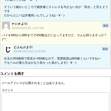
そういう細かいところで遊技者にストレスを与えない台が「良台」と言えそう
です
だからユニバは評価高いんでしょうね(・∀・)
ケシカ
より:
返信
2015年10月14日 12:37 PM
バイオ480から980までで450枚ほどになってますけど、そんな回りますっけ？
(^^;
じょんぷ
より:
返信
2015年10月14日 12:49 PM
出玉が350枚程で収支が-466枚なので，実質投資は800枚くらいですねー
でもベルの落ち方はかなり良かった気がします(・∀・)
コメントを残す
メールアドレスが公開されることはありません。
コメント