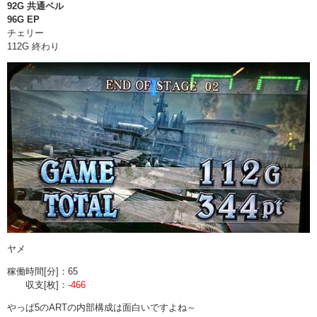
92G 共通ベル
96G EP
チェリー
112G 終わり
ヤメ
稼働時間[分]：65
収支[枚]：
-466
やっぱ5のARTの内部構成は面白いですよね～