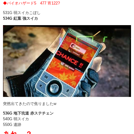
◆バイオハザード5 477 宵122?
531G 弱スイカこぼし
534G 紅葉 強スイカ
突然出てきたので焦りましたw
536G 地下坑道 赤ステチェン
540G 弱スイカ
550G 遺跡