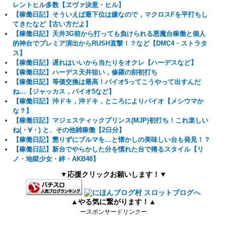
レントヒル多数【ヱヴァ決意・ヒル】
【稼働日記】そういえば最下位は嫌なので，マクロスFを平打ちし
てきたなど【古い方だよ】
【稼働日記】天井3G前から打っても負けられる悪魔台稼働と個人
的神台でプレミア演出からRUSH直撃！？など【DMC4・ストラタ
ス】
【稼働日記】遅れはいいから当たりをオクレ【ハーデスなど】
【稼働日記】ハーデス天井狙い，修羅の刻初打ち
【稼働日記】等価交換は最高！バイオ5ってこうやって出すんだ
ね…【ジャッカス，バイオ5など】
【稼働日記】沖ドキ，沖ドキ，ところによりバイオ【メシウマか
な？】
【稼働日記】マジェスティックプリンス(MJP)初打ち！これ楽しい
ね(・∀・) と、その他雑稼働【2日分】
【稼働日記】懲りずにブルマを…と懐かしの美味しい台も発見！？
【稼働日記】新台でやらかした分を慣れた台で捲るスタイル【リ
ノ・地獄少女・絆・AKB48】
▼応援クリックお願いします！▼
▲やる気に繋がります！▲
ースポンサードリンクー