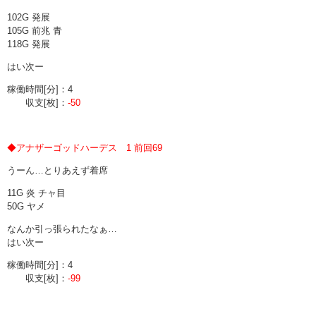
102G 発展
105G 前兆 青
118G 発展
はい次ー
稼働時間[分]：4
収支[枚]：
-50
◆アナザーゴッドハーデス 1 前回69
うーん…とりあえず着席
11G 炎 チャ目
50G ヤメ
なんか引っ張られたなぁ…
はい次ー
稼働時間[分]：4
収支[枚]：
-99