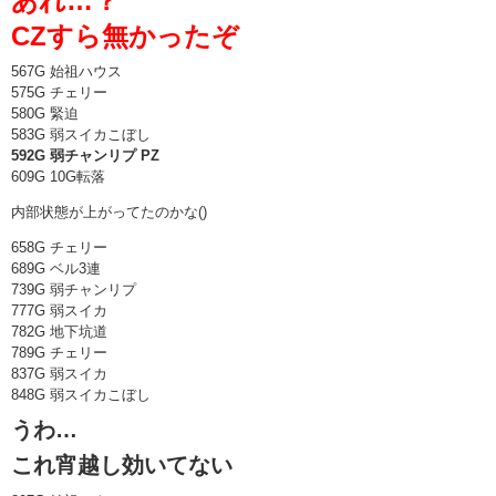
あれ…？
CZすら無かったぞ
567G 始祖ハウス
575G チェリー
580G 緊迫
583G 弱スイカこぼし
592G 弱チャンリプ PZ
609G 10G転落
内部状態が上がってたのかな()
658G チェリー
689G ベル3連
739G 弱チャンリプ
777G 弱スイカ
782G 地下坑道
789G チェリー
837G 弱スイカ
848G 弱スイカこぼし
うわ…
これ宵越し効いてない