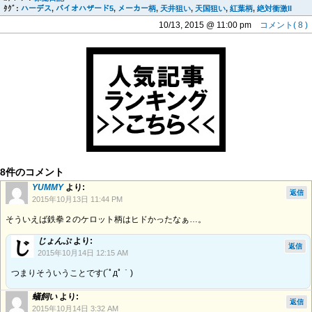
ﾀｸﾞ:
ハーデス
,
バイオハザード5
,
メーカー柄
,
天井狙い
,
天国狙い
,
紅葉柄
,
絶対衝激II
10/13, 2015 @ 11:00 pm
コメント( 8 )
8件のコメント
YUMMY
より:
返信
2015年10月13日 11:44 PM
そういえば鉄拳２のケロット柄はヒドかったなぁ…。
じょんぷ
より:
返信
2015年10月14日 12:15 AM
つまりそういうことです(´ﾟдﾟ｀)
蟻飼い
より:
返信
2015年10月14日 3:32 AM