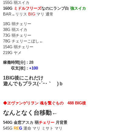
155G 弱スイカ
160G
ミドルフリーズ
なのにランプ白
強スイカ
BAR→リリス
BIG
マリ 通常
18G 弱チェリー
38G 弱スイカ
73G 弱チェリー
78G チェリーこぼし←
154G 弱チェリー
219G ヤメ
稼働時間[分]：28
収支[枚]：
+100
1BIG後にこれだけ
遊んでもプラス(･´ｰ･｀ )ｂ
◆ヱヴァンゲリヲン 魂を繋ぐもの 488 BIG後
なんとなく台移動←
540G 金窓アスカ 弱
チェリー
月背景
545G
RE
G
運命 マリ ミサト マリ