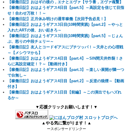
【稼働日記】おはギの後の，エナとエヴァ【サラ番，ヱヴァ魂繋】
【稼働日記】おはようギアス4日目【part.5】～高設定を信じて目指
せ！合わせ万枚！！～
【稼働日記】正月休み明けの通常稼働【次回予告必見！】
【稼働日記】おはようギアス3日目(10時間実践)【part.2】～やっと
入れたARTの後、おい起きろ～
【稼働日記】おはようギアス3日目(10時間実践)【part.5】～じょん
ぷ、怒りの中段チェリー～
【稼働日記】友人とコードギアスにプチツッパ！～天井との心理戦
～【メシウマかも】
【稼働日記】おはようギアス4日目【part.4】～SIN間天井炸裂！さ
らに高設定確定！？～【動画付き】
【稼働日記】おはようギアス4日目【part.3】～楽しい展開が隣一つ
で台無し～
【稼働日記】おはようギアス4日目【part.2】～反逆の狼煙～【動画
付き】
【稼働日記】おはようギアス1日目【前編】～この演出でもハズれ
るか～
▼応援クリックお願いします！▼
▲やる気に繋がります！▲
ースポンサードリンクー