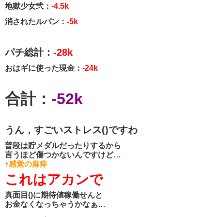
地獄少女弐：
-4.5k
消されたルパン：
-5k
パチ総計：
-28k
おはギに使った現金：
-24k
合計：
-52k
うん，すごいストレス()ですわ
普段は貯メダルだったりするから
言うほど傷つかないんですけど…
↑
感覚の麻痺
これはアカンで
真面目()に期待値稼働せんと
お金なくなっちゃうかなぁ…