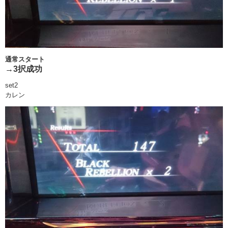
通常スタート
→3択成功
set2
カレン