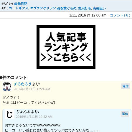
ｶﾃｺﾞﾘｰ:
稼働日記
ﾀｸﾞ:
コードギアス
,
ヱヴァンゲリヲン 魂を繋ぐもの
,
友人打ち
,
高確狙い
1/11, 2016 @ 12:00 am
コメント( 6 )
6件のコメント
すろたろう
より:
返信
2016年1月11日 12:24 AM
ダメです！
たまにはピーコしてください(‘ω’)
じょんぷ
より:
返信
2016年1月11日 12:42 AM
おすぎじゃないですwwwwwwwww
ピーコ…いい感じに言い換えてツッパにできないかな…←←