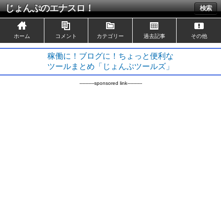
じょんぷのエナスロ！
検索
ホーム
コメント
カテゴリー
過去記事
その他
稼働に！ブログに！ちょっと便利な
ツールまとめ「じょんぷツールズ」
----------sponsored link----------