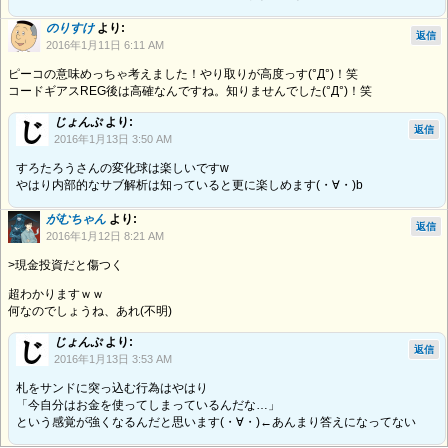
のりすけ
より:
返信
2016年1月11日 6:11 AM
ピーコの意味めっちゃ考えました！やり取りが高度っす(°Д°)！笑
コードギアスREG後は高確なんですね。知りませんでした(°Д°)！笑
じょんぷ
より:
返信
2016年1月13日 3:50 AM
すろたろうさんの変化球は楽しいですw
やはり内部的なサブ解析は知っていると更に楽しめます(・∀・)b
がむちゃん
より:
返信
2016年1月12日 8:21 AM
>現金投資だと傷つく
超わかりますｗｗ
何なのでしょうね、あれ(不明)
じょんぷ
より:
返信
2016年1月13日 3:53 AM
札をサンドに突っ込む行為はやはり
「今自分はお金を使ってしまっているんだな…」
という感覚が強くなるんだと思います(・∀・)←あんまり答えになってない