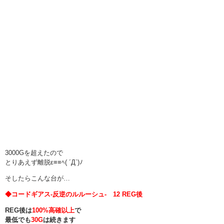
3000Gを超えたので
とりあえず離脱ε≡≡ﾍ( ´Д`)ﾉ
そしたらこんな台が…
◆コードギアス-反逆のルルーシュ- 12 REG後
REG後は
100%高確以上
で
最低でも
30G
は続きます