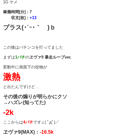
1G ヤメ
稼働時間[分]：7
収支[枚]：
+13
プラス(･´ｰ･｀ )ｂ
この後はパチンコを打ってました
まずは
1パチ
の
ヱヴァ9 暴走ループver.
変動中に画面下の役物が
激熱
と出たんですけど…
その後の煽りが明らかにクソ
→ハズレ(知ってた)
-2k
ここからは
4パチ
です∠( ﾟдﾟ)／
ヱヴァ9(MAX)：
-16.5k