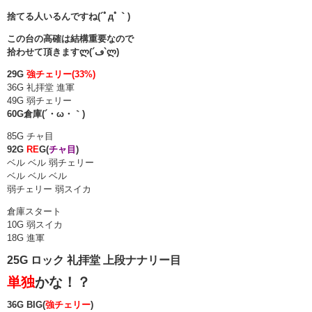
捨てる人いるんですね(´ﾟдﾟ｀)
この台の高確は結構重要なので
拾わせて頂きますლ(´ڡ`ლ)
29G
強チェリー(33%)
36G 礼拝堂 進軍
49G 弱チェリー
60G倉庫(´・ω・｀)
85G チャ目
92G
RE
G(
チャ目
)
ベル ベル 弱チェリー
ベル ベル ベル
弱チェリー 弱スイカ
倉庫スタート
10G 弱スイカ
18G 進軍
25G ロック 礼拝堂 上段ナナリー目
単独
かな！？
36G BIG(
強チェリー
)