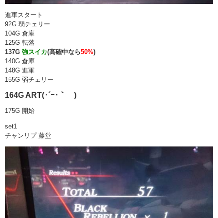
進軍スタート
92G 弱チェリー
104G 倉庫
125G 転落
137G
強スイカ
(高確中なら
50%
)
140G 倉庫
148G 進軍
155G 弱チェリー
164G ART(･´ｰ･｀ )
175G 開始
set1
チャンリプ 藤堂