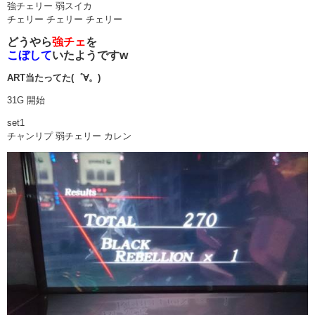
強チェリー 弱スイカ
チェリー チェリー チェリー
どうやら
強チェ
を
こぼして
いたようですw
ART当たってた(゜∀。)
31G 開始
set1
チャンリプ 弱チェリー カレン