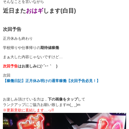
そんなことを言いながら
近日また
おはギ
します(白目)
次回予告
正月休みも終わり
学校帰りや仕事帰りの
期待値稼働
まぁ大した内容じゃないですけど…
次回予告
はお楽しみに(･´ｰ･｀ )
次回
【稼働日記】正月休み明けの通常稼働【次回予告必見！】
お楽しみ頂けている方は，
下の画像をタップ
して
ランクアップにご協力お願い致しますm(_ _)m
※更新意欲に直結します…っ!!