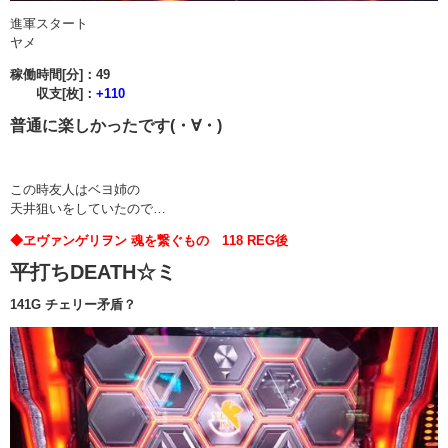
進軍スタート
ヤメ
稼働時間[分]：49
収支[枚]：
+110
普通に楽しかったです(・∀・)
この時友人はベヨ姉の
天井狙いをしていたので…
◆ヱヴァンゲリヲン 魂を繋ぐもの 118 REG後
平打ちDEATH☆ミ
141G チェリー矛盾？