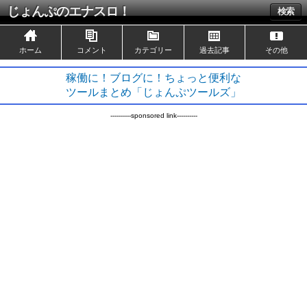
じょんぷのエナスロ！
検索
ホーム
コメント
カテゴリー
過去記事
その他
稼働に！ブログに！ちょっと便利な
ツールまとめ「じょんぷツールズ」
----------sponsored link----------