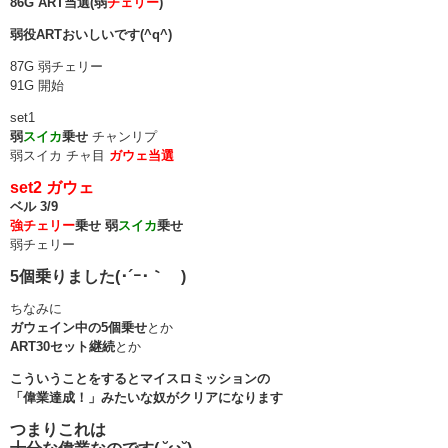
86G ART当選(弱
チェリー
)
弱役ARTおいしいです(^q^)
87G 弱チェリー
91G 開始
set1
弱
スイカ
乗せ
チャンリプ
弱スイカ チャ目
ガウェ当選
set2 ガウェ
ベル 3/9
強チェリー
乗せ 弱
スイカ
乗せ
弱チェリー
5個乗りました(･´ｰ･｀ )
ちなみに
ガウェイン中の5個乗せ
とか
ART30セット継続
とか
こういうことをするとマイスロミッションの
「偉業達成！」みたいな奴がクリアになります
つまりこれは