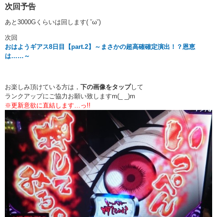
次回予告
あと3000Gくらいは回します( ˘ω˘)
次回
おはようギアス8日目【part.2】～まさかの超高確確定演出！？恩恵
は……～
お楽しみ頂けている方は，
下の画像をタップ
して
ランクアップにご協力お願い致しますm(_ _)m
※更新意欲に直結します…っ!!