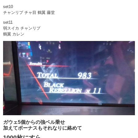
set10
チャンリプ チャ目 鶴翼 藤堂
set11
弱スイカ チャンリプ
鶴翼 カレン
ガウェ5個からの強ベル乗せ
加えてボーナスもそれなりに絡めて
1000枚にすら