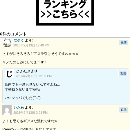
6件のコメント
にそく
より:
返信
2016年2月13日 12:40 PM
さすがにそろそろギアスラ引けそうですねｗｗｗ
リノたのしみにしてまーす！
じょんぷ
より:
返信
2016年2月13日 12:59 PM
島内でも一度も見ないんですよね…
非搭載を疑いますwww
いいツッパでした( ˘ω˘)
いため
より:
返信
2016年2月13日 3:23 PM
よくも悪くもギアスな流れですねw
Renoツッパ記事楽しみにしてます！