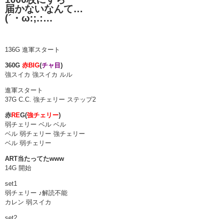
届かないなんて…
(´・ω:;.:…
136G 進軍スタート
360G
赤BIG
(
チャ目
)
強スイカ 強スイカ ルル
進軍スタート
37G C.C. 強チェリー ステップ2
赤
RE
G(
強チェリー
)
弱チェリー ベル ベル
ベル 弱チェリー 強チェリー
ベル 弱チェリー
ART当たってたwww
14G 開始
set1
弱チェリー ♪解読不能
カレン 弱スイカ
set2