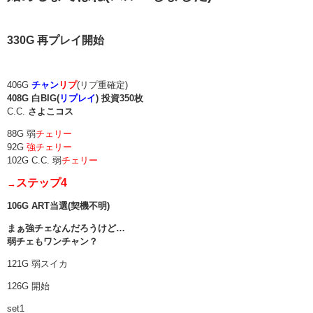
330G 再プレイ開始
406G
チャン
リプ
(リプ重確定)
408G 白BIG(
リプレイ
) 投資350枚
C.C.
さよこコス
88G 弱
チェリー
92G
強チェリー
102G C.C. 弱
チェリー
ステップ4
→
106G ART当選(契機不明)
まぁ強チェなんだろうけど…
弱チェもワンチャン？
121G 弱スイカ
126G 開始
set1