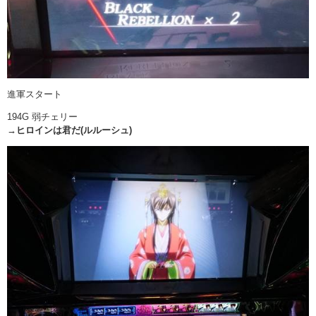
進軍スタート
194G 弱チェリー
→ヒロインは君だ(ルルーシュ)