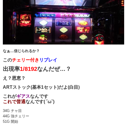
なぁ…信じられるか？
この
チェリー付き
リプレイ
出現率
1/8192
なんだぜ…？
え？恩恵？
ARTストック(基本1セット)だよ(白目)
これが
ギアス
なんです
これで普通
なんです( ˘ω˘)
34G チャ目
44G 強チェリー
51G 開始