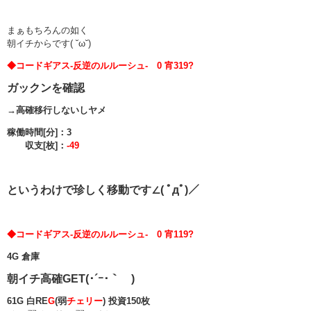
まぁもちろんの如く
朝イチからです( ˘ω˘)
◆コードギアス-反逆のルルーシュ- 0 宵319?
ガックンを確認
→高確移行しないしヤメ
稼働時間[分]：3
収支[枚]：
-49
というわけで珍しく移動です∠( ﾟдﾟ)／
◆コードギアス-反逆のルルーシュ- 0 宵119?
4G 倉庫
朝イチ高確GET(･´ｰ･｀ )
61G 白RE
G
(弱
チェリー
) 投資150枚