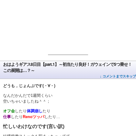
--------------------------------------------
おはようギアス8日目【part.1】～初当たり良好！ガウェインで5つ乗せ！
この展開は…？～
↓ コメントまでスキップ
どうも，じょんぷです(・∀・)
なんだかんだで1週間くらい
空いちゃいましたね＾＾；
オフ会
したり
体調崩し
たり
仕事
したり
Renoツッパ
したり…
忙しいわけなのです(言い訳)