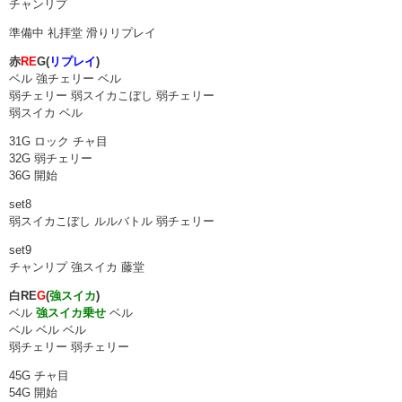
チャンリプ
準備中 礼拝堂 滑りリプレイ
赤
RE
G(
リプレイ
)
ベル 強チェリー ベル
弱チェリー 弱スイカこぼし 弱チェリー
弱スイカ ベル
31G ロック チャ目
32G 弱チェリー
36G 開始
set8
弱スイカこぼし ルルバトル 弱チェリー
set9
チャンリプ 強スイカ 藤堂
白RE
G
(
強スイカ
)
ベル
強スイカ乗せ
ベル
ベル ベル ベル
弱チェリー 弱チェリー
45G チャ目
54G 開始