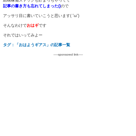
結構稼働ストックも貯まっちゃってて
記事の書き方も忘れてしまった()
ので
アッサリ目に書いていこうと思います( ˘ω˘)
そんなわけで
おはギ
です
それではいってみよー
タグ：「おはようギアス」の記事一覧
-----sponsored link-----