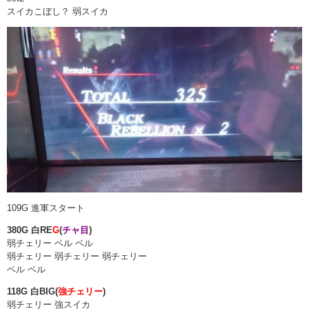
スイカこぼし？ 弱スイカ
109G 進軍スタート
380G 白RE
G
(
チャ目
)
弱チェリー ベル ベル
弱チェリー 弱チェリー 弱チェリー
ベル ベル
118G 白BIG(
強チェリー
)
弱チェリー 強スイカ