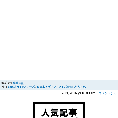
ｶﾃｺﾞﾘｰ:
稼働日記
ﾀｸﾞ:
おはよう○○シリーズ
,
おはようギアス
,
ツッパ企画
,
友人打ち
2/13, 2016 @ 10:00 am
コメント( 6 )