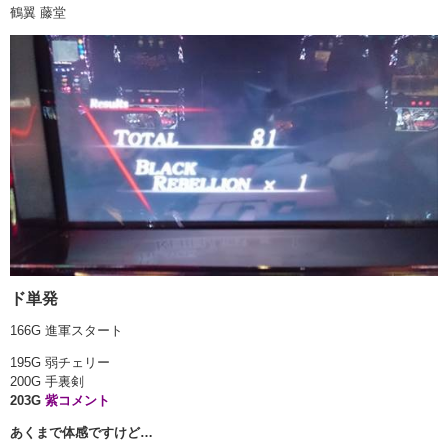
鶴翼 藤堂
ド単発
166G 進軍スタート
195G 弱チェリー
200G 手裏剣
203G
紫コメント
あくまで体感ですけど…