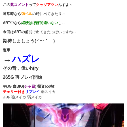
この
紫コメント
って
クッソアツい
んすよ～
通常時なら
強ベル
の時に出てきたり～
ART中なら
継続はほぼ間違いない
し～
今回はARTの前兆
で出てきたっぽいっすね～
期待しましょう(･´ｰ･｀ )
進軍
→
ハズレ
その昔，偉いh(ry
265G 再プレイ開始
443G 白BIG(
チャ目
) 投資650枚
チェリー付き
リプレイ
弱スイカ
ルル 強スイカ 弱スイカ