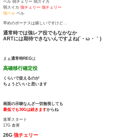
ベル 弱チェリー 弱スイカ
弱スイカ
強チェリー
強チェリー
強ベル
ベル
早めのボーナスは嬉しいですけど…
通常時では強レア役でもなかなか
ARTには期待できないんですよね(´・ω・｀)
まぁ
通常時REG
は
高確移行確定役
くらいで捉えるのが
ちょうどいいと思います
画面の示唆なんざ一切無視しても
最低でも30Gは続きます
からね
進軍スタート
17G 倉庫
26G
強チェリー