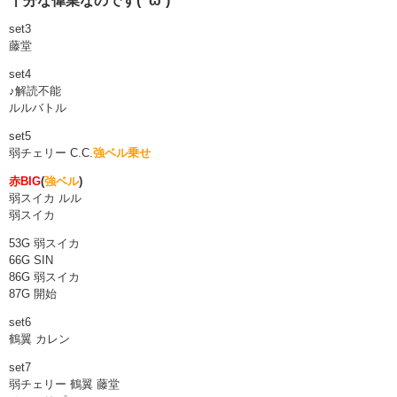
十分な偉業なのです( ˘ω˘)
set3
藤堂
set4
♪解読不能
ルルバトル
set5
弱チェリー C.C.
強ベル乗せ
赤BIG
(
強ベル
)
弱スイカ ルル
弱スイカ
53G 弱スイカ
66G SIN
86G 弱スイカ
87G 開始
set6
鶴翼 カレン
set7
弱チェリー 鶴翼 藤堂