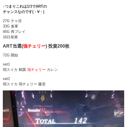
↑つまりこれは1/3でARTの
チャンスなのです(・∀・)
27G チャ目
33G 進軍
45G 再プレイ
16日発展
ART当選(
強チェリー
) 投資200枚
72G 開始
set1
弱スイカ 鶴翼
強チェリー
カレン
set2
弱スイカ 弱チェリー 藤堂