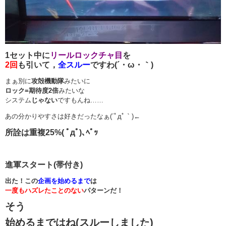
1セット中に
リールロックチャ目
を
2回
も引いて，
全スルー
ですわ(´・ω・｀)
まぁ別に
攻殻機動隊
みたいに
ロック=期待度2倍
みたいな
システム
じゃない
ですもんね……
あの分かりやすさは好きだったなぁ(´ﾟдﾟ｀)←
所詮は重複25%( ﾟдﾟ)､ﾍﾟｯ
進軍スタート(帯付き)
出た！この
企画を始めるまで
は
一度もハズレたことのない
パターンだ！
そう
始めるまではね(スルーしました)