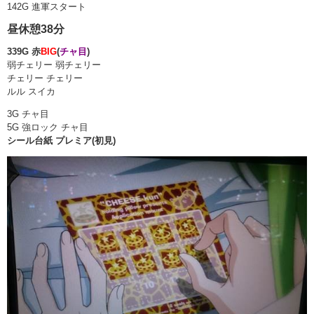
142G 進軍スタート
昼休憩38分
339G 赤
BIG
(
チャ目
)
弱チェリー 弱チェリー
チェリー チェリー
ルル スイカ
3G チャ目
5G 強ロック チャ目
シール台紙 プレミア(初見)