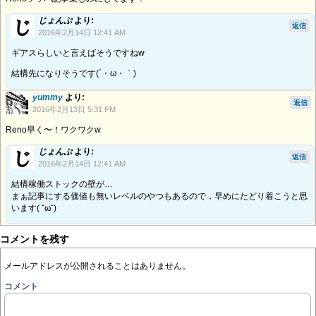
じょんぷ
より:
返信
2016年2月14日 12:41 AM
ギアスらしいと言えばそうですねw
結構先になりそうです(´・ω・｀)
yummy
より:
返信
2016年2月13日 5:31 PM
Reno早く〜！ワクワクw
じょんぷ
より:
返信
2016年2月14日 12:41 AM
結構稼働ストックの壁が…
まぁ記事にする価値も無いレベルのやつもあるので，早めにたどり着こうと思
います( ˘ω˘)
コメントを残す
メールアドレスが公開されることはありません。
コメント