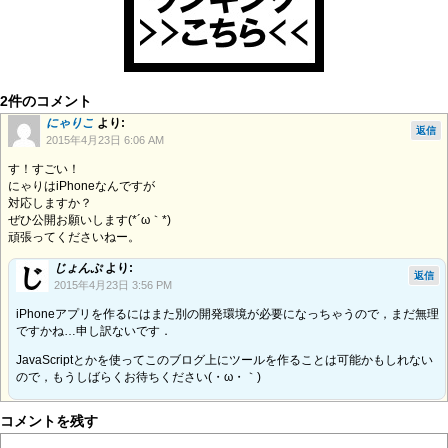
2件のコメント
にゃりこ
より:
返信
2015年4月23日 6:06 AM
す！すごい！
にゃりはiPhoneなんですが
対応しますか？
ぜひ公開お願いします(*´ω｀*)
頑張ってくださいねー。
じょんぷ
より:
返信
2015年4月23日 3:56 PM
iPhoneアプリを作るにはまた別の開発環境が必要になっちゃうので，まだ無理
ですかね…申し訳ないです．
JavaScriptとかを使ってこのブログ上にツールを作ることは可能かもしれない
ので，もうしばらくお待ちください(・ω・｀)
コメントを残す