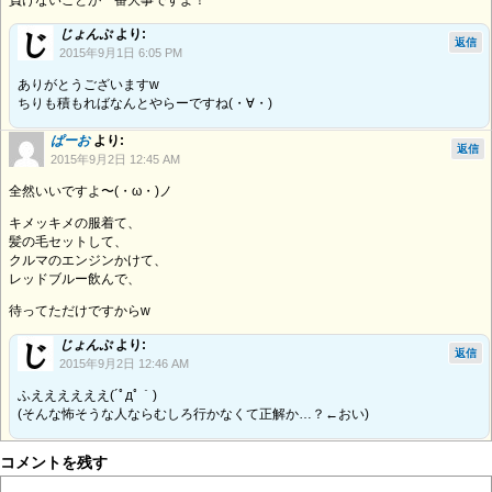
じょんぷ
より:
返信
2015年9月1日 6:05 PM
ありがとうございますw
ちりも積もればなんとやらーですね(・∀・)
ぱーお
より:
返信
2015年9月2日 12:45 AM
全然いいですよ〜(・ω・)ノ
キメッキメの服着て、
髪の毛セットして、
クルマのエンジンかけて、
レッドブルー飲んで、
待ってただけですからw
じょんぷ
より:
返信
2015年9月2日 12:46 AM
ふええええええ(´ﾟдﾟ｀)
(そんな怖そうな人ならむしろ行かなくて正解か…？←おい)
コメントを残す