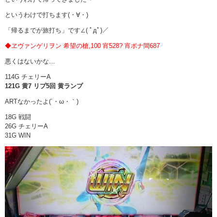
というわけで打ちます(・∀・)
「帰るまでが旅打ち」です∠( ﾟдﾟ)／
◆ヱヴァンゲリヲン 希望の槍,100 宵528? 宵ボナ間687
悪くはないかな…
114G チェリーA
121G 黄7 リプ5回 黄ランプ
ARTなかったよ(´・ω・｀)
18G 戦闘
26G チェリーA
31G WIN