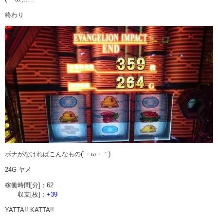
終わり
ボナがなければこんなもの(´・ω・｀)
24G ヤメ
稼働時間[分]：62
収支[枚]：
+39
YATTA!! KATTA!!