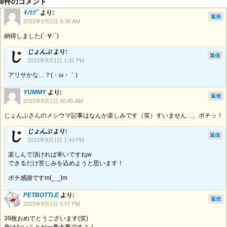
8件のコメント
ｷﾉﾋﾃﾞ
より:
返信
2015年9月1日 8:39 AM
納得しました(´･∀･`)
じょんぷ
より:
返信
2015年9月1日 1:42 PM
アリサかな…？(・ω・｀)
YUMMY
より:
返信
2015年9月1日 10:45 AM
じょんぷさんのメシウマ記事はなんか楽しみです（笑）すいません…。ポチッ！
じょんぷ
より:
返信
2015年9月1日 1:43 PM
楽しんで頂ければ幸いですねw
できるだけ苦しみを込めようと思います！
ポチ感謝ですm(_ _)m
PETBOTTLE
より:
返信
2015年9月1日 5:57 PM
39枚おめでとうございます(笑)
負けないことが一番大事ですよ！