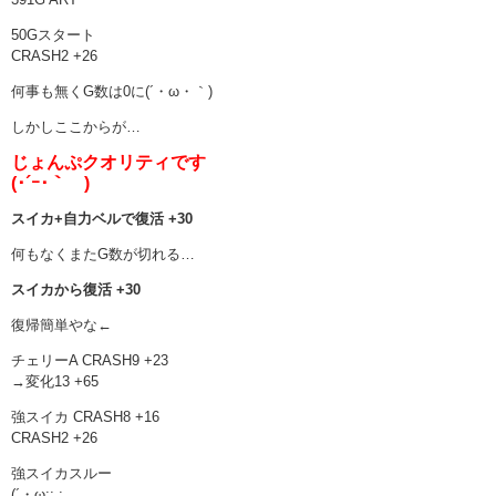
50Gスタート
CRASH2 +26
何事も無くG数は0に(´・ω・｀)
しかしここからが…
じょんぷクオリティです
(･´ｰ･｀ )
スイカ+自力ベルで復活 +30
何もなくまたG数が切れる…
スイカから復活 +30
復帰簡単やな←
チェリーA CRASH9 +23
→変化13 +65
強スイカ CRASH8 +16
CRASH2 +26
強スイカスルー
(´・ω:;.:…