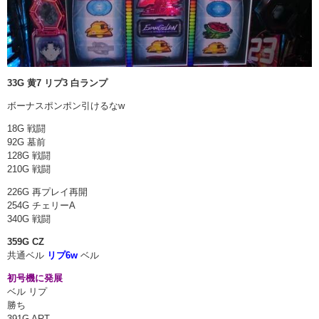
33G 黄7 リプ3 白ランプ
ボーナスポンポン引けるなw
18G 戦闘
92G 墓前
128G 戦闘
210G 戦闘
226G 再プレイ再開
254G チェリーA
340G 戦闘
359G CZ
共通ベル
リプ6w
ベル
初号機に発展
ベル リプ
勝ち
391G ART