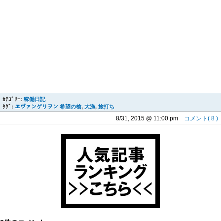
ｶﾃｺﾞﾘｰ:
稼働日記
ﾀｸﾞ:
ヱヴァンゲリヲン 希望の槍
,
大漁
,
旅打ち
8/31, 2015 @ 11:00 pm
コメント( 8 )