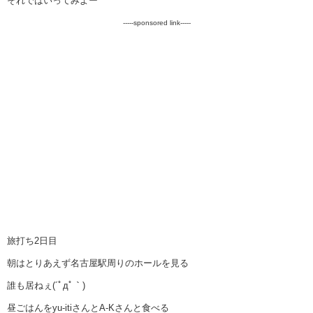
それではいってみよー
-----sponsored link-----
旅打ち2日目
朝はとりあえず名古屋駅周りのホールを見る
誰も居ねぇ(´ﾟдﾟ｀)
昼ごはんをyu-itiさんとA-Kさんと食べる