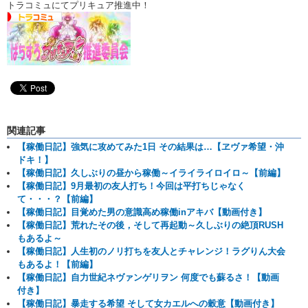
トラコミュにてプリキュア推進中！
関連記事
【稼働日記】強気に攻めてみた1日 その結果は…【ヱヴァ希望・沖
ドキ！】
【稼働日記】久しぶりの昼から稼働～イライライロイロ～【前編】
【稼働日記】9月最初の友人打ち！今回は平打ちじゃなく
て・・・？【前編】
【稼働日記】目覚めた男の意識高め稼働inアキバ【動画付き】
【稼働日記】荒れたその後，そして再起動～久しぶりの絶頂RUSH
もあるよ～
【稼働日記】人生初のノリ打ちを友人とチャレンジ！ラグりん大会
もあるよ！【前編】
【稼働日記】自力世紀ネヴァンゲリヲン 何度でも蘇るさ！【動画
付き】
【稼働日記】暴走する希望 そして女カエルへの穀意【動画付き】