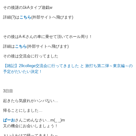
その後謎の1kAタイプ遊戯w
詳細(?)は
こちら
(外部サイトへ飛びます)
その後はA-Kさんの車に乗せて頂いてホール周り！
詳細は
こちら
(外部サイトへ飛びます)
その後は交流会に行ってました
【雑記】29college交流会に行ってきました と 旅打ち第二弾～東京編～の
予定がだいたい決定！
3日目
起きたら気疲れがハンパない…
帰ることにしました…
ぱーお
さんごめんなさい…m(_ _)m
又の機会にお会いしましょう！
というわけで帰ってきました～