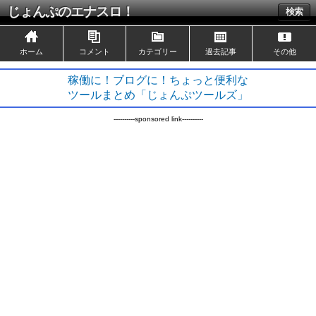
じょんぷのエナスロ！
検索
ホーム
コメント
カテゴリー
過去記事
その他
稼働に！ブログに！ちょっと便利な
ツールまとめ「じょんぷツールズ」
----------sponsored link----------