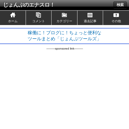
じょんぷのエナスロ！
検索
ホーム
コメント
カテゴリー
過去記事
その他
稼働に！ブログに！ちょっと便利な
ツールまとめ「じょんぷツールズ」
----------sponsored link----------