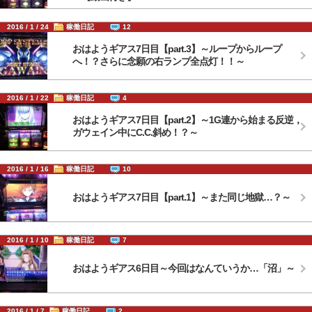
2016 / 1 / 24
稼働日記
12
おはようギアス7日目【part.3】～ループからループ
へ！？さらに念願の右ランプ全点灯！！～
2016 / 1 / 22
稼働日記
4
おはようギアス7日目【part.2】～1G連から始まる反逆，
ガウェイン中にC.C.斜め！？～
2016 / 1 / 16
稼働日記
10
おはようギアス7日目【part.1】～また同じ地獄…？～
2016 / 1 / 10
稼働日記
7
おはようギアス6日目～今回はなんていうか…「沼」～
2016 / 1 / 7
稼働日記
2