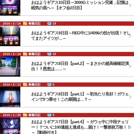
おはようギアス10日目～3000Gミッション完遂，記憶は
眠気の底へ～【オフ会2日目】
2016 / 2 / 16
稼働日記
19
おはようギアス9日目～REG中に1/4096の役が出現！そし
てまたアイツが…～
2016 / 2 / 14
稼働日記
10
おはようギアス8日目【part.2】～まさかの超高確確定演
出！？恩恵は……～
2016 / 2 / 13
稼働日記
6
おはようギアス8日目【part.1】～初当たり良好！ガウェ
インで5つ乗せ！この展開は…？～
2016 / 1 / 25
稼働日記
9
おはようギアス7日目【part.4】～ガウェ中に中段チェリ
ー！？ついに100連超え達成も…届け！一撃差枚万枚！！
～【動画付き】