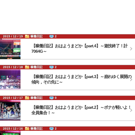
2015 / 12 / 19
稼働日記
2
【稼働日記】おはようまどか【part.4】～遊技終了！計
7064G～
2015 / 12 / 18
稼働日記
2
【稼働日記】おはようまどか【part.3】～崩れゆく展開の
傾向，その先に～
2015 / 12 / 17
稼働日記
0
【稼働日記】おはようまどか【part.2】～ボナが軽いよ！
全員集合！～
2015 / 12 / 16
稼働日記
2