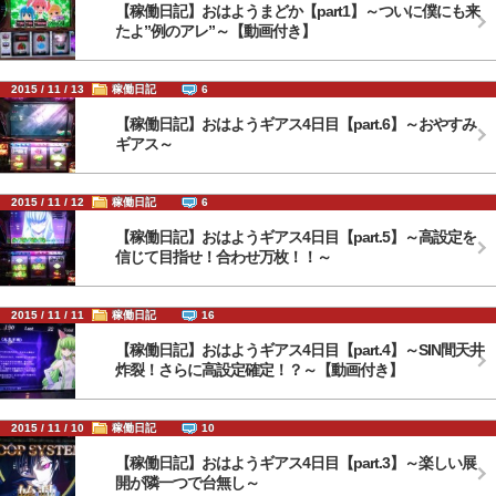
【稼働日記】おはようまどか【part1】～ついに僕にも来
たよ”例のアレ”～【動画付き】
2015 / 11 / 13
稼働日記
6
【稼働日記】おはようギアス4日目【part.6】～おやすみ
ギアス～
2015 / 11 / 12
稼働日記
6
【稼働日記】おはようギアス4日目【part.5】～高設定を
信じて目指せ！合わせ万枚！！～
2015 / 11 / 11
稼働日記
16
【稼働日記】おはようギアス4日目【part.4】～SIN間天井
炸裂！さらに高設定確定！？～【動画付き】
2015 / 11 / 10
稼働日記
10
【稼働日記】おはようギアス4日目【part.3】～楽しい展
開が隣一つで台無し～