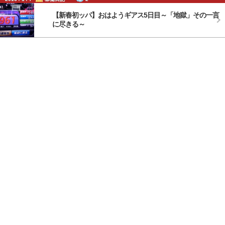
【新春初ッパ】おはようギアス5日目～「地獄」その一言
に尽きる～